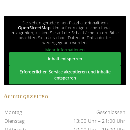
Sie sehen gerade einen Platzhalterinhalt von
OpenStreetMap
. Um auf den eigentlichen Inhalt
zuzugreifen, klicken Sie auf die Schaltfläche unten. Bitte
beachten Sie, dass dabei Daten an Drittanbieter
weitergegeben werden.
Mehr Informationen
Inhalt entsperren
Erforderlichen Service akzeptieren und Inhalte
entsperren
ÖFFNUNGSZEITEN
Montag
Geschlossen
Dienstag
13:00 Uhr – 21:00 Uhr
Mittwoch
10:00 Uhr – 19:00 Uhr