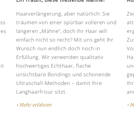
Haarverlängerung, aber natürlich: Sie
Ze
ass
träumen von einer spürbar volleren und
at
des
längeren „Mähne“, doch Ihr Haar will
er
einfach nicht so recht? Mit uns geht Ihr
Zu
Wunsch nun endlich doch noch in
Vo
d
Erfüllung. Wir verwenden qualitativ
Ha
it
hochwertiges Echthaar, flache
un
u
unsichtbare Bondings und schonende
ge
Ultraschall-Methoden – damit Ihre
Ih
Langhaarfrisur sitzt.
an
› Mehr erfahren
› M