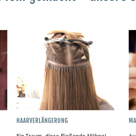
HAARVERLÄNGERUNG
MA
Ein Traum, diese fließende Mähne!
Au