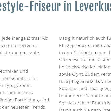
estyle-Friseur in Leverk
 jede Menge Extras: Als
Das gilt natürlich auch 
men und Herren ist
Pflegeprodukte, mit dene
alist rund ums gute
in den Griff bekommen. F
setzen wir auf die beste
beispielsweise Kollekti
techniken und
sowie Glynt. Zudem vertr
chen Schnitt in Ihr
Haarpflegemarke Davines
en Typ, gekonnt
Kopfhaut und Haar geeign
ner und intensiv
topmoderne Schnitte und
tändige Fortbildung sind
Specials zählen Brautfr
kt der neuesten Trends
Damit auch Sie nach Ihr