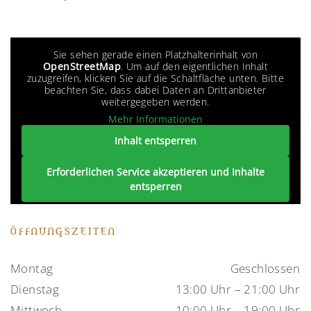
Sie sehen gerade einen Platzhalterinhalt von
OpenStreetMap
. Um auf den eigentlichen Inhalt
zuzugreifen, klicken Sie auf die Schaltfläche unten. Bitte
beachten Sie, dass dabei Daten an Drittanbieter
weitergegeben werden.
Mehr Informationen
Inhalt entsperren
Erforderlichen Service akzeptieren und Inhalte
entsperren
ÖFFNUNGSZEITEN
Montag
Geschlossen
Dienstag
13:00 Uhr – 21:00 Uhr
Mittwoch
10:00 Uhr – 19:00 Uhr