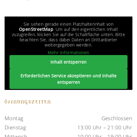
Sie sehen gerade einen Platzhalterinhalt von
OpenStreetMap
. Um auf den eigentlichen Inhalt
zuzugreifen, klicken Sie auf die Schaltfläche unten. Bitte
beachten Sie, dass dabei Daten an Drittanbieter
weitergegeben werden.
Mehr Informationen
Inhalt entsperren
Erforderlichen Service akzeptieren und Inhalte
entsperren
ÖFFNUNGSZEITEN
Montag
Geschlossen
Dienstag
13:00 Uhr – 21:00 Uhr
Mittwoch
10:00 Uhr – 19:00 Uhr