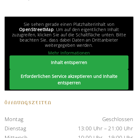
Sie sehen gerade einen Platzhalterinhalt von
OpenStreetMap
. Um auf den eigentlichen Inhalt
zuzugreifen, klicken Sie auf die Schaltfläche unten. Bitte
beachten Sie, dass dabei Daten an Drittanbieter
weitergegeben werden.
Mehr Informationen
Inhalt entsperren
Erforderlichen Service akzeptieren und Inhalte
entsperren
ÖFFNUNGSZEITEN
Montag
Geschlossen
Dienstag
13:00 Uhr – 21:00 Uhr
Mittwoch
10:00 Uhr – 19:00 Uhr