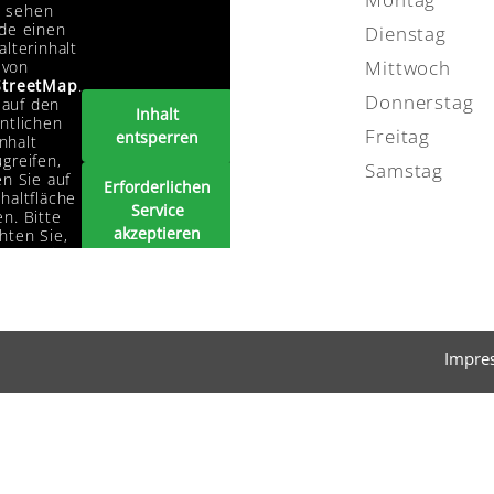
e sehen
de einen
Dienstag
alterinhalt
Mittwoch
von
treetMap
.
Donnerstag
auf den
Inhalt
ntlichen
Freitag
entsperren
Inhalt
greifen,
Samstag
en Sie auf
Erforderlichen
haltfläche
Service
n. Bitte
akzeptieren
hten Sie,
s dabei
und Inhalte
ten an
entsperren
tanbieter
ergegeben
erden.
Impre
Mehr
rmationen