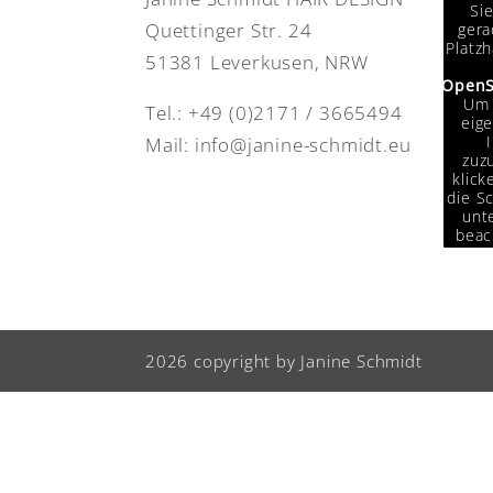
Si
Quettinger Str. 24
gera
Platzh
51381 Leverkusen, NRW
OpenS
Um 
Tel.:
+49 (0)2171 / 3665494
eige
Mail:
info@janine-schmidt.eu
zuzu
klick
die Sc
unte
beac
das
Da
Drit
weit
w
2026 copyright by Janine Schmidt
Info