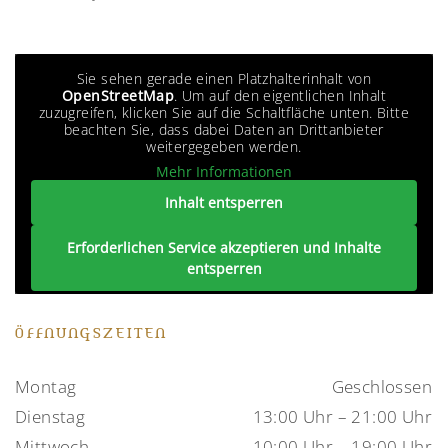
Sie sehen gerade einen Platzhalterinhalt von
OpenStreetMap
. Um auf den eigentlichen Inhalt
zuzugreifen, klicken Sie auf die Schaltfläche unten. Bitte
beachten Sie, dass dabei Daten an Drittanbieter
weitergegeben werden.
Mehr Informationen
Inhalt entsperren
Erforderlichen Service akzeptieren und Inhalte
entsperren
ÖFFNUNGSZEITEN
Montag
Geschlossen
Dienstag
13:00 Uhr – 21:00 Uhr
Mittwoch
10:00 Uhr – 19:00 Uhr