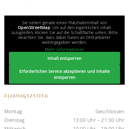
Sie sehen gerade einen Platzhalterinhalt von
OpenStreetMap
. Um auf den eigentlichen Inhalt
zuzugreifen, klicken Sie auf die Schaltfläche unten. Bitte
beachten Sie, dass dabei Daten an Drittanbieter
weitergegeben werden.
Mehr Informationen
Inhalt entsperren
Erforderlichen Service akzeptieren und Inhalte
entsperren
ÖFFNUNGSZEITEN
Montag
Geschlossen
Dienstag
13:00 Uhr – 21:00 Uhr
Mittwoch
10:00 Uhr – 19:00 Uhr