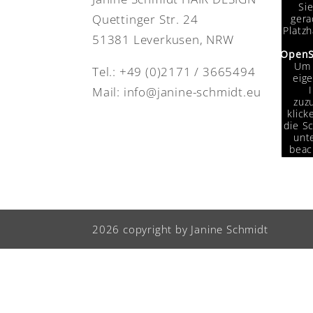
Si
Quettinger Str. 24
gera
Platzh
51381 Leverkusen, NRW
OpenS
Um 
Tel.:
+49 (0)2171 / 3665494
eige
Mail:
info@janine-schmidt.eu
zuzu
klick
die Sc
unte
beac
das
Da
Drit
weit
w
2026 copyright by Janine Schmidt
Info