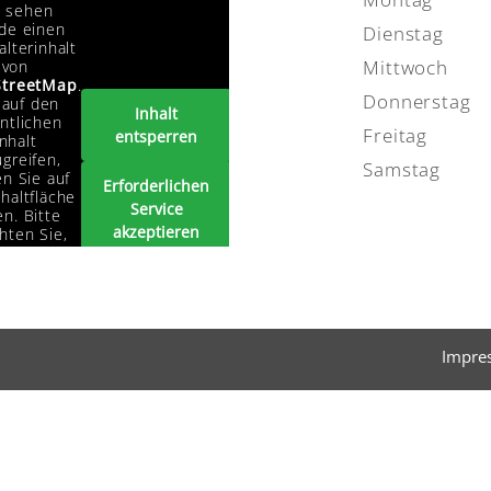
e sehen
de einen
Dienstag
alterinhalt
Mittwoch
von
treetMap
.
Donnerstag
auf den
Inhalt
ntlichen
Freitag
entsperren
Inhalt
greifen,
Samstag
en Sie auf
Erforderlichen
haltfläche
Service
n. Bitte
akzeptieren
hten Sie,
s dabei
und Inhalte
ten an
entsperren
tanbieter
ergegeben
erden.
Impre
Mehr
rmationen