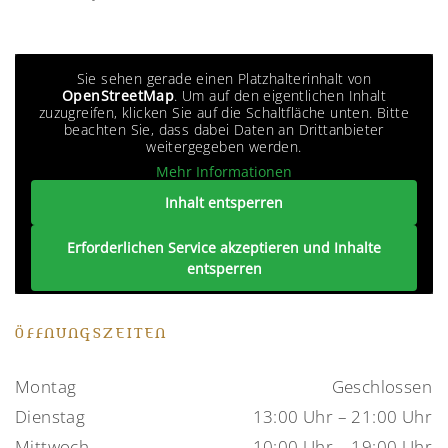
Sie sehen gerade einen Platzhalterinhalt von
OpenStreetMap
. Um auf den eigentlichen Inhalt
zuzugreifen, klicken Sie auf die Schaltfläche unten. Bitte
beachten Sie, dass dabei Daten an Drittanbieter
weitergegeben werden.
Mehr Informationen
Inhalt entsperren
Erforderlichen Service akzeptieren und Inhalte
entsperren
ÖFFNUNGSZEITEN
Montag
Geschlossen
Dienstag
13:00 Uhr – 21:00 Uhr
Mittwoch
10:00 Uhr – 19:00 Uhr