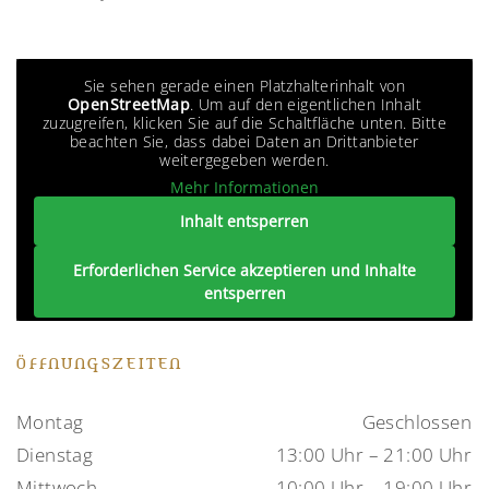
Sie sehen gerade einen Platzhalterinhalt von
OpenStreetMap
. Um auf den eigentlichen Inhalt
zuzugreifen, klicken Sie auf die Schaltfläche unten. Bitte
beachten Sie, dass dabei Daten an Drittanbieter
weitergegeben werden.
Mehr Informationen
Inhalt entsperren
Erforderlichen Service akzeptieren und Inhalte
entsperren
ÖFFNUNGSZEITEN
Montag
Geschlossen
Dienstag
13:00 Uhr – 21:00 Uhr
Mittwoch
10:00 Uhr – 19:00 Uhr