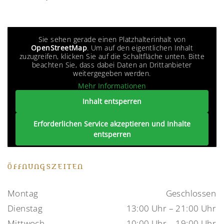
Sie sehen gerade einen Platzhalterinhalt von
OpenStreetMap
. Um auf den eigentlichen Inhalt
zuzugreifen, klicken Sie auf die Schaltfläche unten. Bitte
beachten Sie, dass dabei Daten an Drittanbieter
weitergegeben werden.
Mehr Informationen
Inhalt entsperren
Erforderlichen Service akzeptieren und Inhalte
entsperren
ÖFFNUNGSZEITEN
Montag
Geschlossen
Dienstag
13:00 Uhr – 21:00 Uhr
Mittwoch
10:00 Uhr – 19:00 Uhr