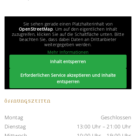
Sie sehen gerade einen Platzhalterinhalt von
OpenStreetMap
. Um auf den eigentlichen Inhalt
zuzugreifen, klicken Sie auf die Schaltfläche unten. Bitte
beachten Sie, dass dabei Daten an Drittanbieter
weitergegeben werden.
Mehr Informationen
Inhalt entsperren
Erforderlichen Service akzeptieren und Inhalte
entsperren
ÖFFNUNGSZEITEN
Montag
Geschlossen
Dienstag
13:00 Uhr – 21:00 Uhr
Mittwoch
10:00 Uhr – 19:00 Uhr