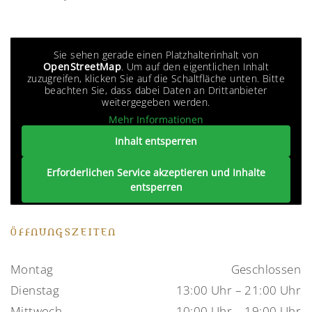
Sie sehen gerade einen Platzhalterinhalt von
OpenStreetMap
. Um auf den eigentlichen Inhalt
zuzugreifen, klicken Sie auf die Schaltfläche unten. Bitte
beachten Sie, dass dabei Daten an Drittanbieter
weitergegeben werden.
Mehr Informationen
Inhalt entsperren
Erforderlichen Service akzeptieren und Inhalte
entsperren
ÖFFNUNGSZEITEN
Montag
Geschlossen
Dienstag
13:00 Uhr – 21:00 Uhr
Mittwoch
10:00 Uhr – 19:00 Uhr