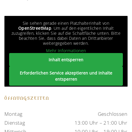
Sie sehen gerade einen Platzhalterinhalt von
OpenStreetMap
. Um auf den eigentlichen Inhalt
zuzugreifen, klicken Sie auf die Schaltfläche unten. Bitte
beachten Sie, dass dabei Daten an Drittanbieter
weitergegeben werden.
Mehr Informationen
Inhalt entsperren
Erforderlichen Service akzeptieren und Inhalte
entsperren
ÖFFNUNGSZEITEN
Montag
Geschlossen
Dienstag
13:00 Uhr – 21:00 Uhr
Mittwoch
10:00 Uhr – 19:00 Uhr