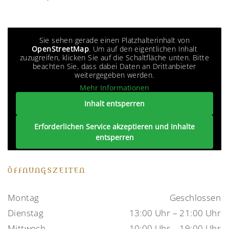
Sie sehen gerade einen Platzhalterinhalt von
OpenStreetMap
. Um auf den eigentlichen Inhalt
zuzugreifen, klicken Sie auf die Schaltfläche unten. Bitte
beachten Sie, dass dabei Daten an Drittanbieter
weitergegeben werden.
Mehr Informationen
Inhalt entsperren
Erforderlichen Service akzeptieren und Inhalte
entsperren
ÖFFNUNGSZEITEN
Montag
Geschlossen
Dienstag
13:00 Uhr – 21:00 Uhr
Mittwoch
10:00 Uhr – 19:00 Uhr