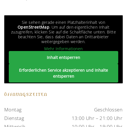
Sie sehen gerade einen Platzhalterinhalt von
OpenStreetMap
. Um auf den eigentlichen Inhalt
zuzugreifen, klicken Sie auf die Schaltfläche unten. Bitte
beachten Sie, dass dabei Daten an Drittanbieter
weitergegeben werden.
Mehr Informationen
Inhalt entsperren
Erforderlichen Service akzeptieren und Inhalte
entsperren
ÖFFNUNGSZEITEN
Montag
Geschlossen
Dienstag
13:00 Uhr – 21:00 Uhr
Mittwoch
10:00 Uhr – 19:00 Uhr