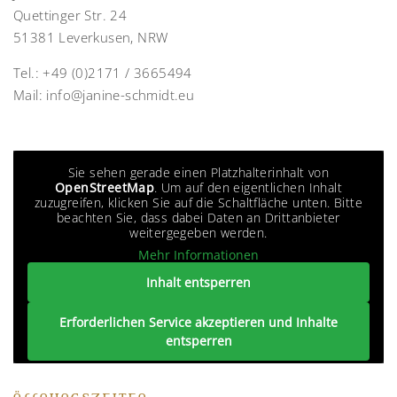
Quettinger Str. 24
51381 Leverkusen, NRW
Tel.:
+49 (0)2171 / 3665494
Mail:
info@janine-schmidt.eu
Sie sehen gerade einen Platzhalterinhalt von
OpenStreetMap
. Um auf den eigentlichen Inhalt
zuzugreifen, klicken Sie auf die Schaltfläche unten. Bitte
beachten Sie, dass dabei Daten an Drittanbieter
weitergegeben werden.
Mehr Informationen
Inhalt entsperren
Erforderlichen Service akzeptieren und Inhalte
entsperren