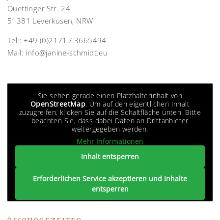
Quettinger Str. 24
51381 Leverkusen, NRW
Tel.:
+49 (0)2171 / 3665494
Mail:
info@janine-schmidt.eu
Sie sehen gerade einen Platzhalterinhalt von
OpenStreetMap
. Um auf den eigentlichen Inhalt
zuzugreifen, klicken Sie auf die Schaltfläche unten. Bitte
beachten Sie, dass dabei Daten an Drittanbieter
weitergegeben werden.
Mehr Informationen
Inhalt entsperren
Erforderlichen Service akzeptieren und Inhalte
entsperren