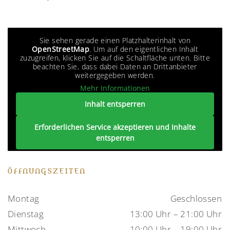
Sie sehen gerade einen Platzhalterinhalt von
OpenStreetMap
. Um auf den eigentlichen Inhalt
zuzugreifen, klicken Sie auf die Schaltfläche unten. Bitte
beachten Sie, dass dabei Daten an Drittanbieter
weitergegeben werden.
Mehr Informationen
Inhalt entsperren
Erforderlichen Service akzeptieren und Inhalte
entsperren
ÖFFNUNGSZEITEN
Montag
Geschlossen
Dienstag
13:00 Uhr – 21:00 Uhr
Mittwoch
10:00 Uhr – 19:00 Uhr