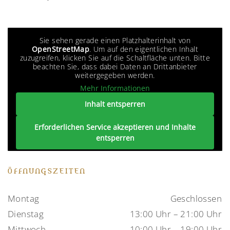
Sie sehen gerade einen Platzhalterinhalt von
OpenStreetMap
. Um auf den eigentlichen Inhalt
zuzugreifen, klicken Sie auf die Schaltfläche unten. Bitte
beachten Sie, dass dabei Daten an Drittanbieter
weitergegeben werden.
Mehr Informationen
Inhalt entsperren
Erforderlichen Service akzeptieren und Inhalte
entsperren
ÖFFNUNGSZEITEN
Montag
Geschlossen
Dienstag
13:00 Uhr – 21:00 Uhr
Mittwoch
10:00 Uhr – 19:00 Uhr