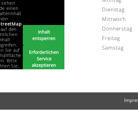
e sehen
de einen
Dienstag
alterinhalt
Mittwoch
von
treetMap
.
Donnerstag
auf den
Inhalt
ntlichen
Freitag
entsperren
Inhalt
greifen,
Samstag
en Sie auf
Erforderlichen
haltfläche
Service
n. Bitte
akzeptieren
hten Sie,
s dabei
und Inhalte
ten an
entsperren
tanbieter
ergegeben
erden.
Impre
Mehr
rmationen