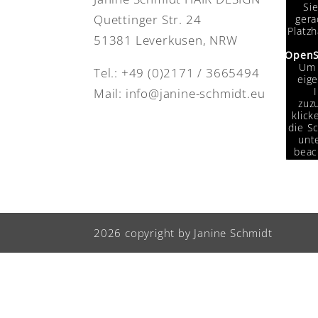
Si
Quettinger Str. 24
gera
Platzh
51381 Leverkusen, NRW
OpenS
Um 
Tel.:
+49 (0)2171 / 3665494
eige
Mail:
info@janine-schmidt.eu
zuzu
klick
die Sc
unte
beac
das
Da
Drit
weit
w
2026 copyright by Janine Schmidt
Info