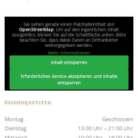
Sie sehen gerade einen Platzhalterinhalt von
OpenStreetMap
. Um auf den eigentlichen Inhalt
zuzugreifen, klicken Sie auf die Schaltfläche unten. Bitte
beachten Sie, dass dabei Daten an Drittanbieter
weitergegeben werden.
Mehr Informationen
Inhalt entsperren
Erforderlichen Service akzeptieren und Inhalte
entsperren
ÖFFNUNGSZEITEN
Montag
Geschlossen
Dienstag
13:00 Uhr – 21:00 Uhr
Mittwoch
10:00 Uhr – 19:00 Uhr