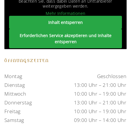
beachten Sie, dass dabei Daten an Drittanbieter
weitergegeben werden.
Mehr Informationen
Inhalt entsperren
Erforderlichen Service akzeptieren und Inhalte
entsperren
ÖFFNUNGSZEITEN
Montag
Geschlossen
Dienstag
13:00 Uhr – 21:00 Uhr
Mittwoch
10:00 Uhr – 19:00 Uhr
Donnerstag
13:00 Uhr – 21:00 Uhr
Freitag
10:00 Uhr – 19:00 Uhr
Samstag
09:00 Uhr – 14:00 Uhr