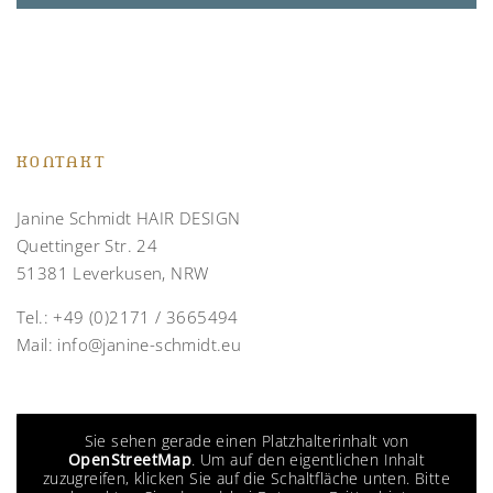
KONTAKT
Janine Schmidt HAIR DESIGN
Quettinger Str. 24
51381 Leverkusen, NRW
Tel.:
+49 (0)2171 / 3665494
Mail:
info@janine-schmidt.eu
Sie sehen gerade einen Platzhalterinhalt von
OpenStreetMap
. Um auf den eigentlichen Inhalt
zuzugreifen, klicken Sie auf die Schaltfläche unten. Bitte