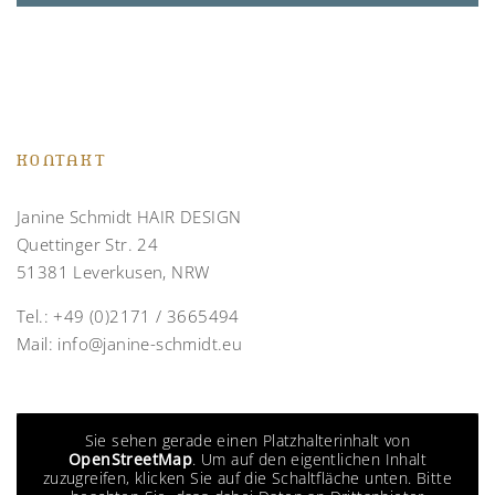
KONTAKT
Janine Schmidt HAIR DESIGN
Quettinger Str. 24
51381 Leverkusen, NRW
Tel.:
+49 (0)2171 / 3665494
Mail:
info@janine-schmidt.eu
Sie sehen gerade einen Platzhalterinhalt von
OpenStreetMap
. Um auf den eigentlichen Inhalt
zuzugreifen, klicken Sie auf die Schaltfläche unten. Bitte