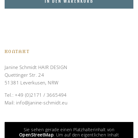
IN DEN WARENKORB
KONTAKT
Janine Schmidt HAIR DESIGN
Quettinger Str. 24
51381 Leverkusen, NRW
Tel.:
+49 (0)2171 / 3665494
Mail:
info@janine-schmidt.eu
Sie sehen gerade einen Platzhalterinhalt von
OpenStreetMap
. Um auf den eigentlichen Inhalt