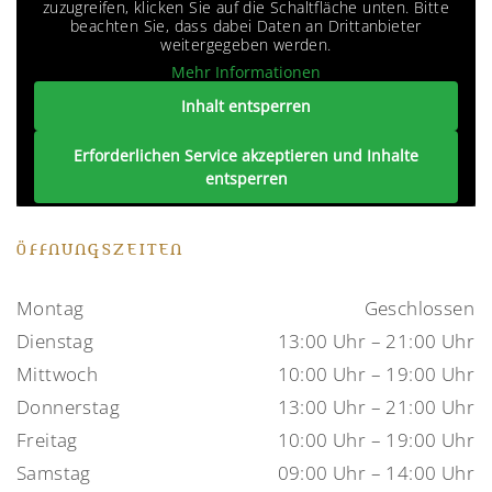
zuzugreifen, klicken Sie auf die Schaltfläche unten. Bitte
beachten Sie, dass dabei Daten an Drittanbieter
weitergegeben werden.
Mehr Informationen
Inhalt entsperren
Erforderlichen Service akzeptieren und Inhalte
entsperren
ÖFFNUNGSZEITEN
Montag
Geschlossen
Dienstag
13:00 Uhr – 21:00 Uhr
Mittwoch
10:00 Uhr – 19:00 Uhr
Donnerstag
13:00 Uhr – 21:00 Uhr
Freitag
10:00 Uhr – 19:00 Uhr
Samstag
09:00 Uhr – 14:00 Uhr