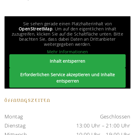
Sie sehen gerade einen Platzhalterinhalt von
OpenStreetMap
. Um auf den eigentlichen Inhalt
zuzugreifen, klicken Sie auf die Schaltfläche unten. Bitte
beachten Sie, dass dabei Daten an Drittanbieter
weitergegeben werden.
Mehr Informationen
Inhalt entsperren
Erforderlichen Service akzeptieren und Inhalte
entsperren
ÖFFNUNGSZEITEN
Montag
Geschlossen
Dienstag
13:00 Uhr – 21:00 Uhr
Mittwoch
10:00 Uhr – 19:00 Uhr