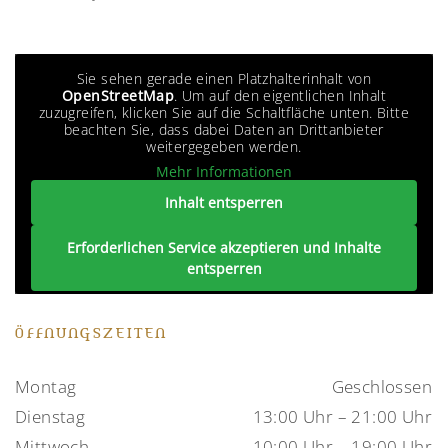
Sie sehen gerade einen Platzhalterinhalt von
OpenStreetMap
. Um auf den eigentlichen Inhalt
zuzugreifen, klicken Sie auf die Schaltfläche unten. Bitte
beachten Sie, dass dabei Daten an Drittanbieter
weitergegeben werden.
Mehr Informationen
Inhalt entsperren
Erforderlichen Service akzeptieren und Inhalte
entsperren
ÖFFNUNGSZEITEN
Montag
Geschlossen
Dienstag
13:00 Uhr – 21:00 Uhr
Mittwoch
10:00 Uhr – 19:00 Uhr