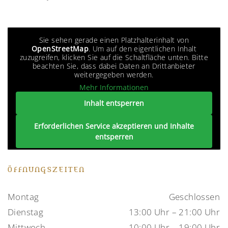
Sie sehen gerade einen Platzhalterinhalt von
OpenStreetMap
. Um auf den eigentlichen Inhalt
zuzugreifen, klicken Sie auf die Schaltfläche unten. Bitte
beachten Sie, dass dabei Daten an Drittanbieter
weitergegeben werden.
Mehr Informationen
Inhalt entsperren
Erforderlichen Service akzeptieren und Inhalte
entsperren
ÖFFNUNGSZEITEN
Montag
Geschlossen
Dienstag
13:00 Uhr – 21:00 Uhr
Mittwoch
10:00 Uhr – 19:00 Uhr