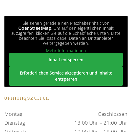
Sie sehen gerade einen Platzhalterinhalt von
OpenStreetMap
. Um auf den eigentlichen Inhalt
zuzugreifen, klicken Sie auf die Schaltfläche unten. Bitte
beachten Sie, dass dabei Daten an Drittanbieter
weitergegeben werden.
Mehr Informationen
Inhalt entsperren
Erforderlichen Service akzeptieren und Inhalte
entsperren
ÖFFNUNGSZEITEN
Montag
Geschlossen
Dienstag
13:00 Uhr – 21:00 Uhr
Mittwoch
10:00 Uhr – 19:00 Uhr