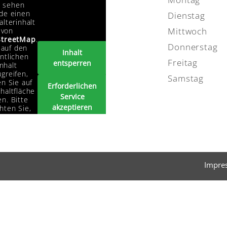
e sehen
de einen
Dienstag
alterinhalt
Mittwoch
von
treetMap
.
Donnerstag
auf den
Inhalt
ntlichen
Freitag
entsperren
Inhalt
greifen,
Samstag
en Sie auf
Erforderlichen
haltfläche
Service
n. Bitte
akzeptieren
hten Sie,
s dabei
und Inhalte
ten an
entsperren
tanbieter
ergegeben
erden.
Impre
Mehr
rmationen