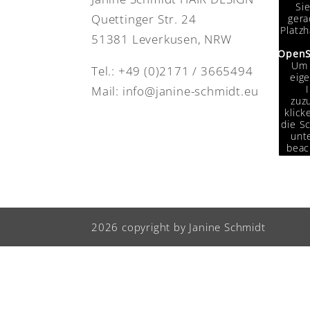
Si
Quettinger Str. 24
gera
Platzh
51381 Leverkusen, NRW
OpenS
Um 
Tel.:
+49 (0)2171 / 3665494
eige
Mail:
info@janine-schmidt.eu
zuzu
klick
die Sc
unte
beac
das
Da
Drit
weit
w
2026 copyright by Janine Schmidt
Info