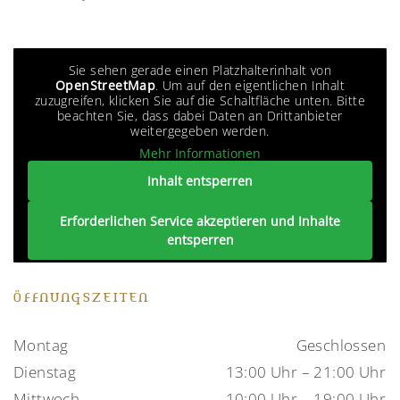
Sie sehen gerade einen Platzhalterinhalt von
OpenStreetMap
. Um auf den eigentlichen Inhalt
zuzugreifen, klicken Sie auf die Schaltfläche unten. Bitte
beachten Sie, dass dabei Daten an Drittanbieter
weitergegeben werden.
Mehr Informationen
Inhalt entsperren
Erforderlichen Service akzeptieren und Inhalte
entsperren
ÖFFNUNGSZEITEN
Montag
Geschlossen
Dienstag
13:00 Uhr – 21:00 Uhr
Mittwoch
10:00 Uhr – 19:00 Uhr