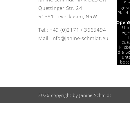
Si
Quettinger Str. 24
gera
Platzh
51381 Leverkusen, NRW
OpenS
Um 
Tel.:
+49 (0)2171 / 3665494
eige
Mail:
info@janine-schmidt.eu
zuzu
klick
die Sc
unte
beac
das
Da
Drit
weit
w
2026 copyright by Janine Schmidt
Info