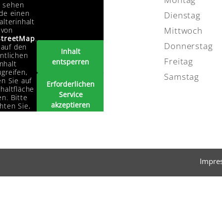
e sehen
de einen
Dienstag
alterinhalt
Mittwoch
von
treetMap
.
Donnerstag
auf den
Inhalt
ntlichen
Freitag
entsperren
Inhalt
greifen,
Samstag
en Sie auf
Erforderlichen
haltfläche
Service
n. Bitte
akzeptieren
hten Sie,
s dabei
und Inhalte
ten an
entsperren
tanbieter
ergegeben
erden.
Impre
Mehr
rmationen