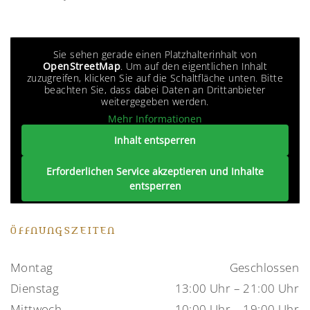
Sie sehen gerade einen Platzhalterinhalt von
OpenStreetMap
. Um auf den eigentlichen Inhalt
zuzugreifen, klicken Sie auf die Schaltfläche unten. Bitte
beachten Sie, dass dabei Daten an Drittanbieter
weitergegeben werden.
Mehr Informationen
Inhalt entsperren
Erforderlichen Service akzeptieren und Inhalte
entsperren
ÖFFNUNGSZEITEN
Montag
Geschlossen
Dienstag
13:00 Uhr – 21:00 Uhr
Mittwoch
10:00 Uhr – 19:00 Uhr