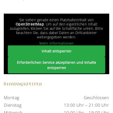
Sie sehen gerade einen Platzhalterinhalt von
OpenStreetMap
. Um auf den eigentlichen Inhalt
zuzugreifen, klicken Sie auf die Schaltfläche unten. Bitte
beachten Sie, dass dabei Daten an Drittanbieter
weitergegeben werden.
Mehr Informationen
Inhalt entsperren
Erforderlichen Service akzeptieren und Inhalte
entsperren
ÖFFNUNGSZEITEN
Montag
Geschlossen
Dienstag
13:00 Uhr – 21:00 Uhr
Mittwoch
10:00 Uhr – 19:00 Uhr