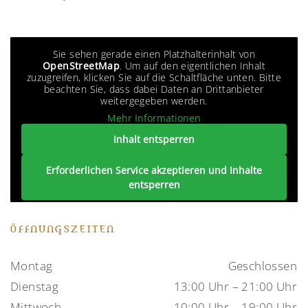
Sie sehen gerade einen Platzhalterinhalt von
OpenStreetMap
. Um auf den eigentlichen Inhalt
zuzugreifen, klicken Sie auf die Schaltfläche unten. Bitte
beachten Sie, dass dabei Daten an Drittanbieter
weitergegeben werden.
Mehr Informationen
Inhalt entsperren
Erforderlichen Service akzeptieren und Inhalte
entsperren
ÖFFNUNGSZEITEN
Montag
Geschlossen
Dienstag
13:00 Uhr – 21:00 Uhr
Mittwoch
10:00 Uhr – 19:00 Uhr