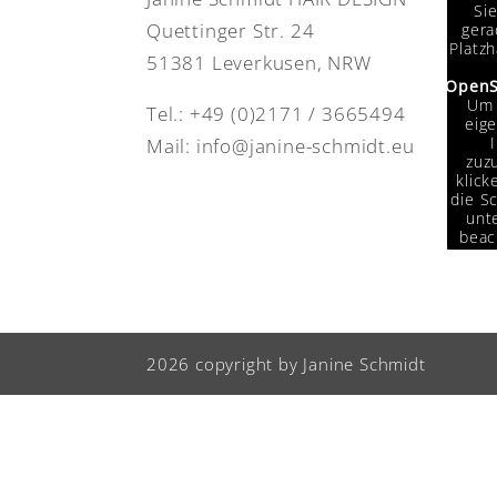
Si
Quettinger Str. 24
gera
Platzh
51381 Leverkusen, NRW
OpenS
Um 
Tel.:
+49 (0)2171 / 3665494
eige
Mail:
info@janine-schmidt.eu
zuzu
klick
die Sc
unte
beac
das
Da
Drit
weit
w
2026 copyright by Janine Schmidt
Info