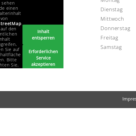
e sehen
de einen
Dienstag
alterinhalt
Mittwoch
von
treetMap
.
Donnerstag
auf den
Inhalt
ntlichen
Freitag
entsperren
Inhalt
greifen,
Samstag
en Sie auf
Erforderlichen
haltfläche
Service
n. Bitte
akzeptieren
hten Sie,
s dabei
und Inhalte
ten an
entsperren
tanbieter
ergegeben
erden.
Impre
Mehr
rmationen