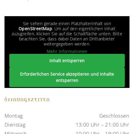
Sie sehen gerade einen Platzhalterinhalt von
OpenStreetMap
. Um auf den eigentlichen Inhalt
zuzugreifen, klicken Sie auf die Schaltfläche unten. Bitte
beachten Sie, dass dabei Daten an Drittanbieter
weitergegeben werden.
Mehr Informationen
Inhalt entsperren
Erforderlichen Service akzeptieren und Inhalte
entsperren
ÖFFNUNGSZEITEN
Montag
Geschlossen
Dienstag
13:00 Uhr – 21:00 Uhr
Mittwoch
10:00 Uhr – 19:00 Uhr