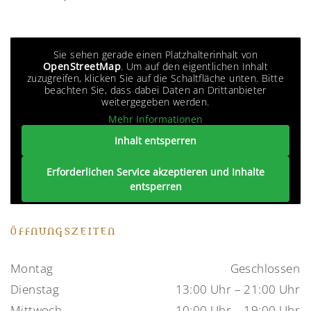
Sie sehen gerade einen Platzhalterinhalt von
OpenStreetMap
. Um auf den eigentlichen Inhalt
zuzugreifen, klicken Sie auf die Schaltfläche unten. Bitte
beachten Sie, dass dabei Daten an Drittanbieter
weitergegeben werden.
Mehr Informationen
Inhalt entsperren
Erforderlichen Service akzeptieren und Inhalte
entsperren
ÖFFNUNGSZEITEN
Montag
Geschlossen
Dienstag
13:00 Uhr – 21:00 Uhr
Mittwoch
10:00 Uhr – 19:00 Uhr