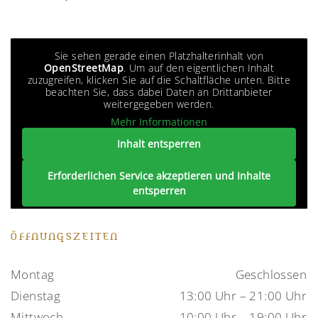
Sie sehen gerade einen Platzhalterinhalt von
OpenStreetMap
. Um auf den eigentlichen Inhalt
zuzugreifen, klicken Sie auf die Schaltfläche unten. Bitte
beachten Sie, dass dabei Daten an Drittanbieter
weitergegeben werden.
Mehr Informationen
Inhalt entsperren
Erforderlichen Service akzeptieren und Inhalte
entsperren
ÖFFNUNGSZEITEN
Montag
Geschlossen
Dienstag
13:00 Uhr – 21:00 Uhr
Mittwoch
10:00 Uhr – 19:00 Uhr