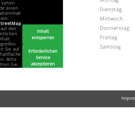
e sehen
de einen
Dienstag
alterinhalt
Mittwoch
von
treetMap
.
Donnerstag
auf den
Inhalt
ntlichen
Freitag
entsperren
Inhalt
greifen,
Samstag
en Sie auf
Erforderlichen
haltfläche
Service
n. Bitte
akzeptieren
hten Sie,
s dabei
und Inhalte
ten an
entsperren
tanbieter
ergegeben
erden.
Impre
Mehr
rmationen