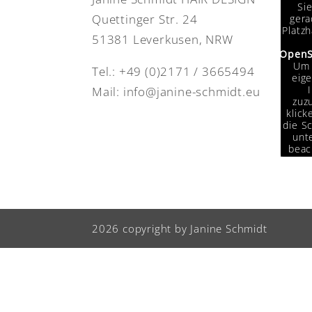
Si
Quettinger Str. 24
gera
Platzh
51381 Leverkusen, NRW
OpenS
Um 
Tel.:
+49 (0)2171 / 3665494
eige
Mail:
info@janine-schmidt.eu
zuzu
klick
die Sc
unte
beac
das
Da
Drit
weit
w
2026 copyright by Janine Schmidt
Info