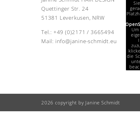
Si
Quettinger Str. 24
gera
Platzh
51381 Leverkusen, NRW
OpenS
Um 
Tel.:
+49 (0)2171 / 3665494
eige
Mail:
info@janine-schmidt.eu
zuzu
klick
die Sc
unte
beac
das
Da
Drit
weit
w
2026 copyright by Janine Schmidt
Info