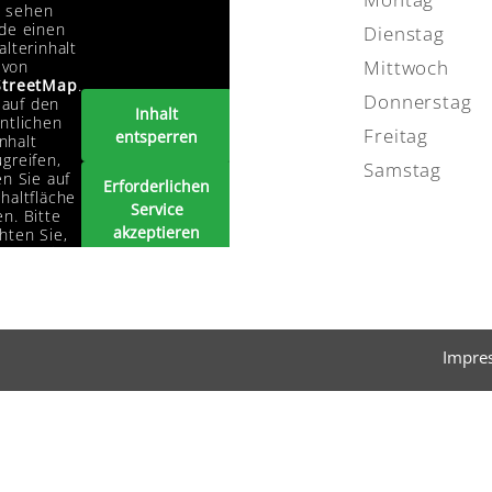
e sehen
de einen
Dienstag
alterinhalt
Mittwoch
von
treetMap
.
Donnerstag
auf den
Inhalt
ntlichen
Freitag
entsperren
Inhalt
greifen,
Samstag
en Sie auf
Erforderlichen
haltfläche
Service
n. Bitte
akzeptieren
hten Sie,
s dabei
und Inhalte
ten an
entsperren
tanbieter
ergegeben
erden.
Impre
Mehr
rmationen