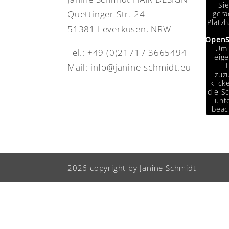
Si
Quettinger Str. 24
gera
Platzh
51381 Leverkusen, NRW
OpenS
Um 
Tel.:
+49 (0)2171 / 3665494
eige
Mail:
info@janine-schmidt.eu
zuzu
klick
die Sc
unte
beac
das
Da
Drit
weit
w
2026 copyright by Janine Schmidt
Info