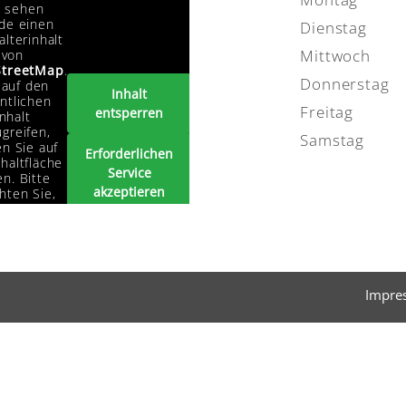
e sehen
de einen
Dienstag
alterinhalt
Mittwoch
von
treetMap
.
Donnerstag
auf den
Inhalt
ntlichen
Freitag
entsperren
Inhalt
greifen,
Samstag
en Sie auf
Erforderlichen
haltfläche
Service
n. Bitte
akzeptieren
hten Sie,
s dabei
und Inhalte
ten an
entsperren
tanbieter
ergegeben
erden.
Impre
Mehr
rmationen