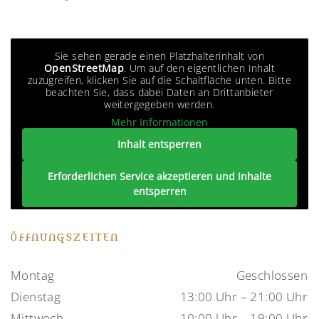
Sie sehen gerade einen Platzhalterinhalt von
OpenStreetMap
. Um auf den eigentlichen Inhalt
zuzugreifen, klicken Sie auf die Schaltfläche unten. Bitte
beachten Sie, dass dabei Daten an Drittanbieter
weitergegeben werden.
Mehr Informationen
Inhalt entsperren
Erforderlichen Service akzeptieren und Inhalte
entsperren
ÖFFNUNGSZEITEN
Montag
Geschlossen
Dienstag
13:00 Uhr – 21:00 Uhr
Mittwoch
10:00 Uhr – 19:00 Uhr