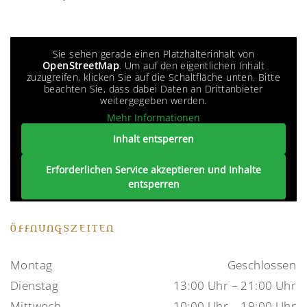
Sie sehen gerade einen Platzhalterinhalt von
OpenStreetMap
. Um auf den eigentlichen Inhalt
zuzugreifen, klicken Sie auf die Schaltfläche unten. Bitte
beachten Sie, dass dabei Daten an Drittanbieter
weitergegeben werden.
Mehr Informationen
Inhalt entsperren
Erforderlichen Service akzeptieren und Inhalte
entsperren
ÖFFNUNGSZEITEN
Montag
Geschlossen
Dienstag
13:00 Uhr – 21:00 Uhr
Mittwoch
10:00 Uhr – 19:00 Uhr