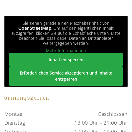
Sie sehen gerade einen Platzhalterinhalt von
OpenStreetMap
. Um auf den eigentlichen Inhalt
zuzugreifen, klicken Sie auf die Schaltfläche unten. Bitte
beachten Sie, dass dabei Daten an Drittanbieter
weitergegeben werden.
Mehr Informationen
Inhalt entsperren
Erforderlichen Service akzeptieren und Inhalte
entsperren
ÖFFNUNGSZEITEN
Montag
Geschlossen
Dienstag
13:00 Uhr – 21:00 Uhr
Mittwoch
10:00 Uhr – 19:00 Uhr