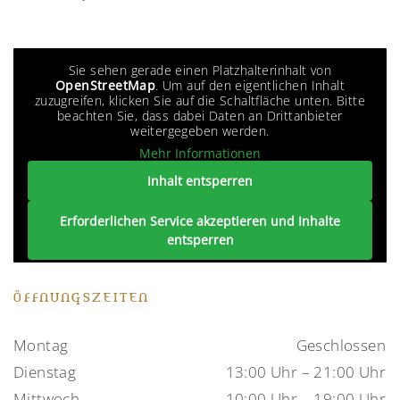
Sie sehen gerade einen Platzhalterinhalt von
OpenStreetMap
. Um auf den eigentlichen Inhalt
zuzugreifen, klicken Sie auf die Schaltfläche unten. Bitte
beachten Sie, dass dabei Daten an Drittanbieter
weitergegeben werden.
Mehr Informationen
Inhalt entsperren
Erforderlichen Service akzeptieren und Inhalte
entsperren
ÖFFNUNGSZEITEN
Montag
Geschlossen
Dienstag
13:00 Uhr – 21:00 Uhr
Mittwoch
10:00 Uhr – 19:00 Uhr