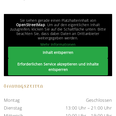
Sie sehen gerade einen Platzhalterinhalt von
OpenStreetMap
. Um auf den eigentlichen Inhalt
zuzugreifen, klicken Sie auf die Schaltfläche unten. Bitte
beachten Sie, dass dabei Daten an Drittanbieter
weitergegeben werden.
Mehr Informationen
Inhalt entsperren
Erforderlichen Service akzeptieren und Inhalte
entsperren
ÖFFNUNGSZEITEN
Montag
Geschlossen
Dienstag
13:00 Uhr – 21:00 Uhr
Mittwoch
10:00 Uhr – 19:00 Uhr