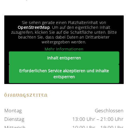
Sie sehen gerade einen Platzhalterinhalt von
OpenStreetMap
. Um auf den eigentlichen Inhalt
zuzugreifen, klicken Sie auf die Schaltfläche unten. Bitte
beachten Sie, dass dabei Daten an Drittanbieter
weitergegeben werden.
Mehr Informationen
Inhalt entsperren
Erforderlichen Service akzeptieren und Inhalte
entsperren
ÖFFNUNGSZEITEN
Montag
Geschlossen
Dienstag
13:00 Uhr – 21:00 Uhr
Mittwoch
10:00 Uhr – 19:00 Uhr