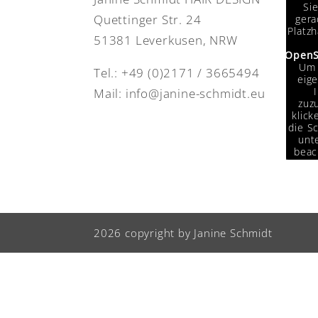
Si
Quettinger Str. 24
gera
Platzh
51381 Leverkusen, NRW
OpenS
Um 
Tel.:
+49 (0)2171 / 3665494
eige
Mail:
info@janine-schmidt.eu
zuzu
klick
die Sc
unte
beac
das
Da
Drit
weit
w
2026 copyright by Janine Schmidt
Info