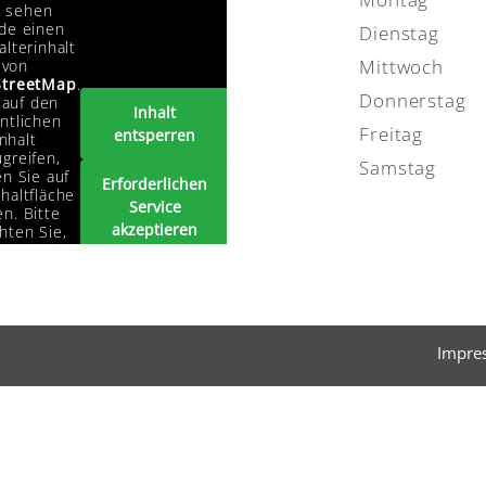
e sehen
de einen
Dienstag
alterinhalt
Mittwoch
von
treetMap
.
Donnerstag
auf den
Inhalt
ntlichen
Freitag
entsperren
Inhalt
greifen,
Samstag
en Sie auf
Erforderlichen
haltfläche
Service
n. Bitte
akzeptieren
hten Sie,
s dabei
und Inhalte
ten an
entsperren
tanbieter
ergegeben
erden.
Impre
Mehr
rmationen